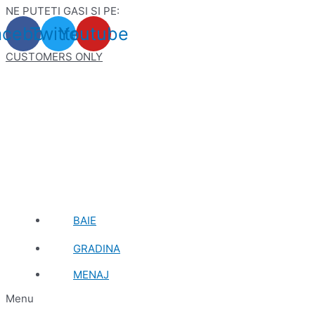
NE PUTETI GASI SI PE:
Skip
to
acebook
Twitter
Youtube
content
CUSTOMERS ONLY
BAIE
GRADINA
MENAJ
Menu