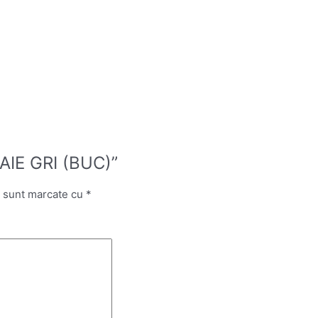
BAIE GRI (BUC)”
i sunt marcate cu
*