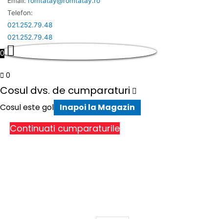
Email:
romtatay@romtatay.ro
Telefon:
021.252.79.48
021.252.79.48
0
0
Cosul dvs. de cumparaturi
Cosul este gol
Inapoi la Magazin
Continuati cumparaturile